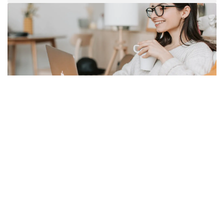
Recruitment in IT en techniek:
zo pak je het aan
De arbeidsmarkt is de afgelopen jaren sterk
veranderd. Veel bedrijven hebben moeite om
geschikt personeel te vinden, vooral in
technische functies. De vraag is groot en het
aanbod klein. Functies veranderen sneller dan