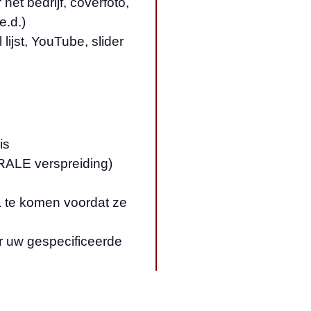
et bedrijf, coverfoto,
e.d.)
ijst, YouTube, slider
is
RALE verspreiding)
a te komen voordat ze
or uw gespecificeerde