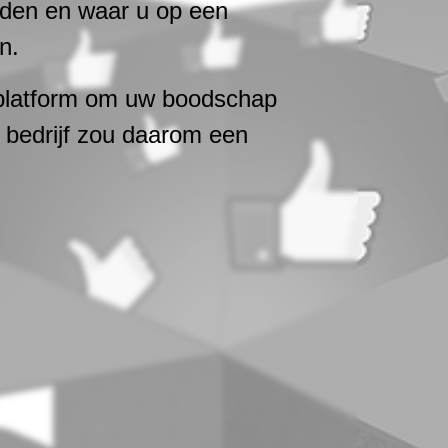
enden en waar u op een
n.
 platform om uw boodschap
t bedrijf zou daarom een