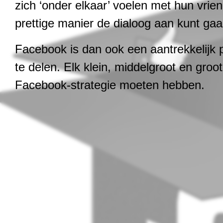
zich ‘onder elkaar’ voelen met hun vri
prettige manier de dialoog aan kunt gaa
Facebook is dan ook een aantrekkelijk
te delen. Elk klein, middelgroot en groo
Facebook-strategie moeten hebben.