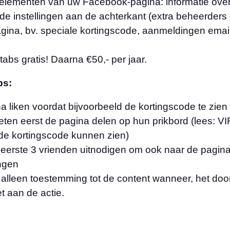
 elementen van uw Facebook-pagina: informatie over h
e instellingen aan de achterkant (extra beheerders 
ina, bv. speciale kortingscode, aanmeldingen email l
tabs gratis! Daarna €50,- per jaar.
abs:
a liken voordat bijvoorbeeld de kortingscode te zien 
en eerst de pagina delen op hun prikbord (lees: VI
 de kortingscode kunnen zien)
n eerste 3 vrienden uitnodigen om ook naar de pagin
ngen
n alleen toestemming tot de content wanneer, het do
t aan de actie.